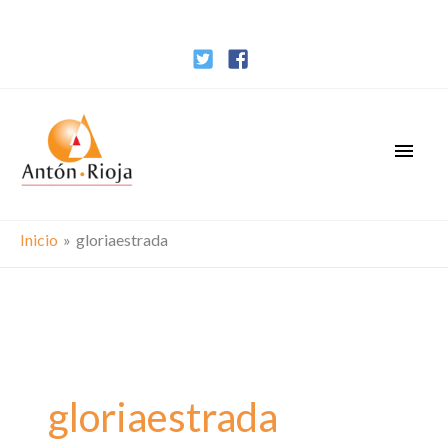
Ir
al
contenido
Men
princ
Inicio
gloriaestrada
gloriaestrada