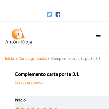
Ir
al
contenido
Men
princ
Inicio
Cursos grabados
Complemento carta porte 3.1
Complemento carta porte 3.1
Cursos grabados
Precio