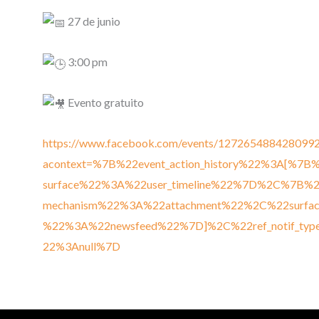
27 de junio
3:00 pm
Evento gratuito
https://www.facebook.com/events/1272654884280992
acontext=%7B%22event_action_history%22%3A[%7B
surface%22%3A%22user_timeline%22%7D%2C%7B%
mechanism%22%3A%22attachment%22%2C%22surfac
%22%3A%22newsfeed%22%7D]%2C%22ref_notif_typ
22%3Anull%7D