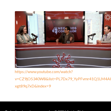
https://www.youtube.com/watch?
v=CZ9jO5340W8&list=PL7Dx79_YyPFvmr41Q1LM4A
xgt89q7xD&index=9