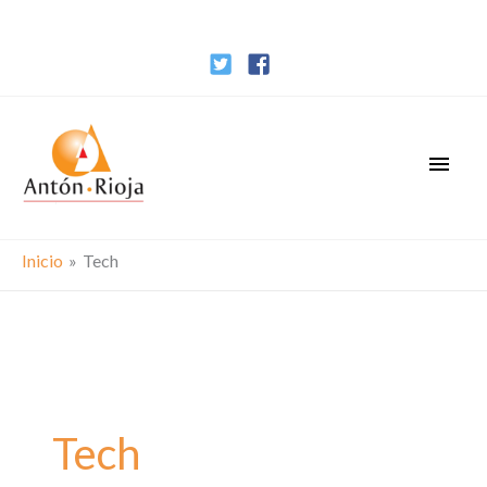
Ir
al
contenido
Men
princ
Inicio
Tech
Tech